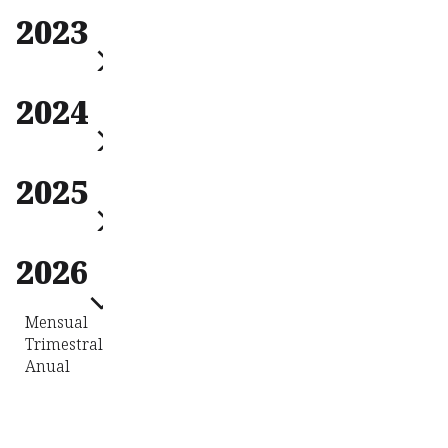
Mensual
2023
Trimestral
Anual
Mensual
2024
Trimestral
Anual
Mensual
2025
Trimestral
Anual
Mensual
2026
Trimestral
Anual
Mensual
Trimestral
Anual