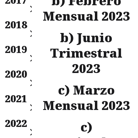
b) Febrero
Anual
Mensual 2023
Mensual
2018
Trimestral
Anual
b) Junio
Mensual
2019
Trimestral
Trimestral
Anual
2023
Mensual
2020
Trimestral
Anual
c) Marzo
Mensual
2021
Trimestral
Mensual 2023
Anual
Mensual
2022
Trimestral
c)
Anual