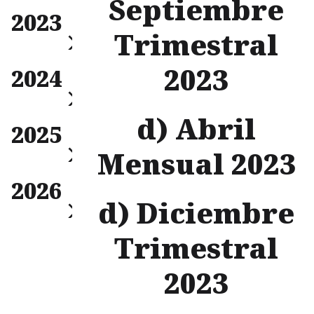
Septiembre
Mensual
2023
Trimestral
Anual
Trimestral
Mensual
2023
2024
Trimestral
Anual
Mensual
d) Abril
2025
Trimestral
Anual
Mensual 2023
Mensual
2026
Trimestral
Anual
d) Diciembre
Mensual
Trimestral
Trimestral
Anual
2023