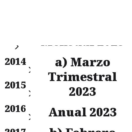
2023
a) Enero
Filtrar
2013
Mensual 2023
Anual
a) Marzo
2014
Trimestral
Mensual
2015
Trimestral
2023
Anual
Mensual
2016
Trimestral
Anual 2023
Anual
Mensual
2017
Trimestral