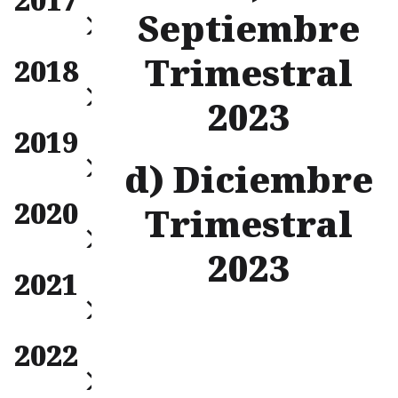
Anual
Septiembre
Mensual
Trimestral
2018
Trimestral
Anual
2023
Mensual
2019
Trimestral
Anual
d) Diciembre
Mensual
2020
Trimestral
Trimestral
Anual
2023
Mensual
2021
Trimestral
Anual
Mensual
2022
Trimestral
Anual