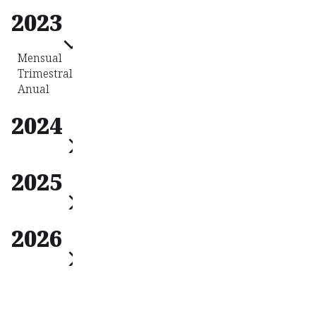
Mensual
2023
Trimestral
Anual
Mensual
Trimestral
Anual
2024
Mensual
2025
Trimestral
Anual
Mensual
2026
Trimestral
Anual
Mensual
Trimestral
Anual