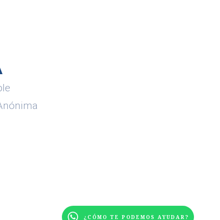
A
ble
d Anónima
¿CÓMO TE PODEMOS AYUDAR?