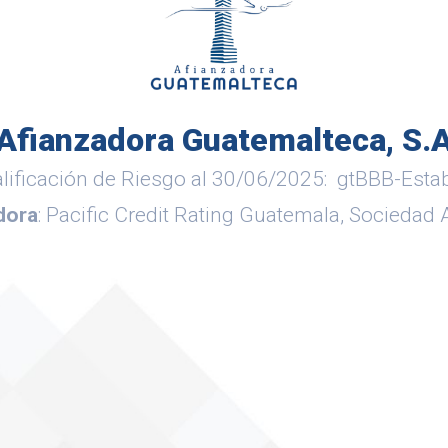
Afianzadora Guatemalteca, S.
lificación de Riesgo al 30/06/2025: gtBBB-Esta
dora
: Pacific Credit Rating Guatemala, Socieda