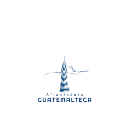
g) Julio Mensu
h) Agosto Mens
i) Septiembre Me
j) Octubre Men
k) Noviembre Me
l) Diciembre Me