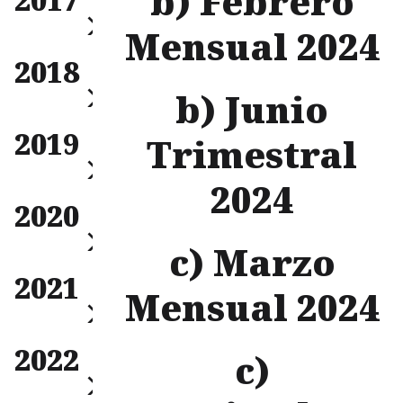
b) Febrero
Anual
Mensual 2024
Mensual
2018
Trimestral
Anual
b) Junio
Mensual
2019
Trimestral
Trimestral
Anual
2024
Mensual
2020
Trimestral
Anual
c) Marzo
Mensual
2021
Trimestral
Mensual 2024
Anual
Mensual
2022
Trimestral
c)
Anual