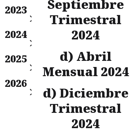
Septiembre
Mensual
2023
Trimestral
Anual
Trimestral
Mensual
2024
2024
Trimestral
Anual
Mensual
d) Abril
2025
Trimestral
Anual
Mensual 2024
Mensual
2026
Trimestral
Anual
d) Diciembre
Mensual
Trimestral
Trimestral
Anual
2024