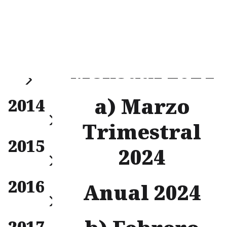
2024
a) Enero
Filtrar
2013
Mensual 2024
Anual
a) Marzo
2014
Trimestral
Mensual
2015
Trimestral
2024
Anual
Mensual
2016
Trimestral
Anual 2024
Anual
Mensual
2017
Trimestral