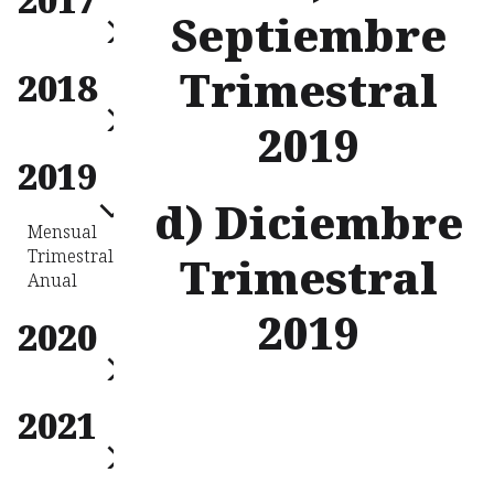
Anual
Septiembre
Mensual
Trimestral
2018
Trimestral
Anual
2019
Mensual
2019
Trimestral
Anual
d) Diciembre
Mensual
Trimestral
Trimestral
Anual
2019
2020
Mensual
2021
Trimestral
Anual
Mensual