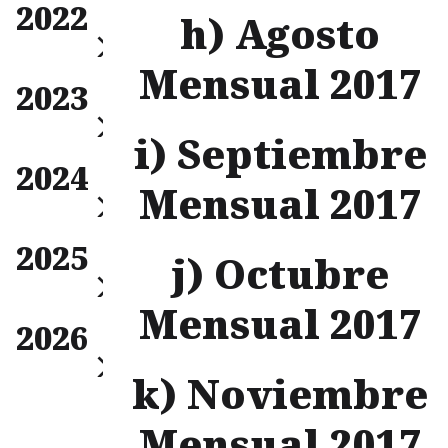
2022
Trimestral
h) Agosto
Anual
Mensual 2017
Mensual
2023
Trimestral
Anual
i) Septiembre
Mensual
2024
Trimestral
Mensual 2017
Anual
Mensual
2025
Trimestral
j) Octubre
Anual
Mensual 2017
Mensual
2026
Trimestral
Anual
k) Noviembre
Mensual
Trimestral
Mensual 2017
Anual