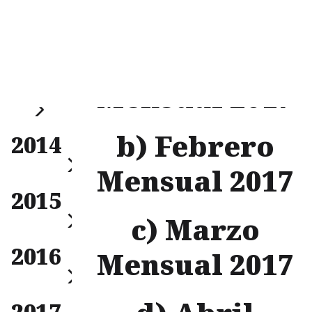
Mensual
a) Enero
Filtrar
2013
Mensual 2017
Anual
b) Febrero
2014
Mensual 2017
Mensual
2015
Trimestral
Anual
c) Marzo
Mensual
2016
Trimestral
Mensual 2017
Anual
Mensual
2017
Trimestral