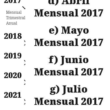
d) Abril
Anual
Mensual 2017
Mensual
Trimestral
Anual
e) Mayo
2018
Mensual 2017
Mensual
2019
Trimestral
f) Junio
Anual
Mensual 2017
Mensual
2020
Trimestral
Anual
g) Julio
Mensual
2021
Trimestral
Mensual 2017
Anual
Mensual